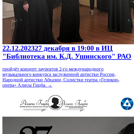
22.12.2023
27 декабря в 19:00 в ИЦ
"Библиотека им. К.Д. Ушинского" РАО
пройдёт концерт лауреатов 2-го международного
музыкального конкурса заслуженной артистки России,
Народной артистки Абхазии, Солистки театра «Геликон-
опера» Алисы Гицба.
→