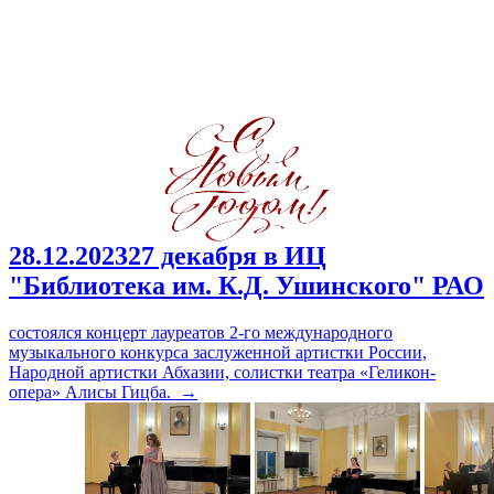
28.12.2023
27 декабря в ИЦ
"Библиотека им. К.Д. Ушинского" РАО
состоялся концерт лауреатов 2-го международного
музыкального конкурса заслуженной артистки России,
Народной артистки Абхазии, солистки театра «Геликон-
опера» Алисы Гицба.
→