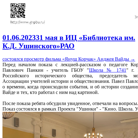
01.06.2023
31 мая в ИЦ «Библиотека им.
К.Д. Ушинского»РАО
состоялся просмотр фильма «Януш Корчак» Анджея Вайды
→
Перед началом показа с лекцией-рассказом о педагоге Ко
Павлович Панкин - учитель ГБОУ "
Школа № 1741
" г.
Российского исторического общества, председатель мо
Ассоциации учителей истории и обществознания. Павел Павло
о времени, когда происходили события, и об истории создан
Вайде и тех, кто работал с ним над картиной.
После показа ребята обсудили увиденное, отвечали на вопросы
Показ состоялся в рамках Проекта "Ушинки" - "Кино. Школа.