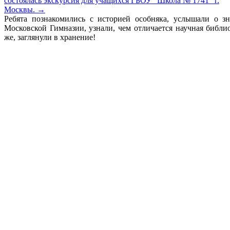
состоялась экскурсия для учащихся ГБОУ "Школа № 1741" г.
Москвы.
→
Ребята познакомились с историей особняка, услышали о з
Московской Гимназии, узнали, чем отличается научная библи
же, заглянули в хранение!