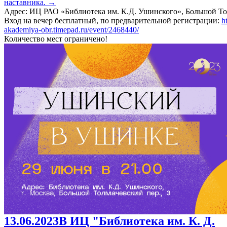
наставника.
→
Адрес: ИЦ РАО «Библиотека им. К.Д. Ушинского», Большой Тол
Вход на вечер бесплатный, по предварительной регистрации:
h
akademiya-obr.timepad.ru/event/2468440/
Количество мест ограничено!
13.06.2023
В ИЦ "Библиотека им. К. Д.