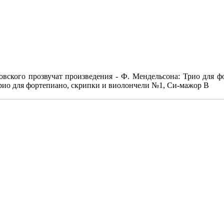
вского прозвучат произведения - Ф. Мендельсона: Трио для ф
Трио для фортепиано, скрипки и виолончели №1, Си-мажор В