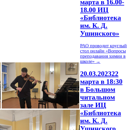
марта в 16.00-
18.00 ИЦ
«Библиотека
им. К. Д.
Ушинского»
РАО проводит круглый
стол онлайн «Вопросы
преподавания химии в
школе»
→
20.03.2023
22
марта в 18:30
в Большом
читальном
зале ИЦ
«Библиотека
им. К. Д.
Ушинского