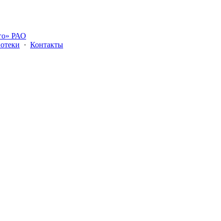
го» РАО
отеки
·
Контакты