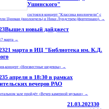
Ушинского"
состоялся концерт "Классика виолончели" с
лли Цинман (виолончель) и Ники Лундстрем (фортепиано).
→
23
Вышел новый дайджест
17 марта
→
23
21 марта в ИЦ "Библиотека им. К.Д.
ого
ия-концерт «Неизвестные шедевры»
→
23
5 апреля в 18:30 в рамках
ительских вечеров РАО
итальном зале пройдёт «Вечер камерной музыки»
→
21.03.2023
30