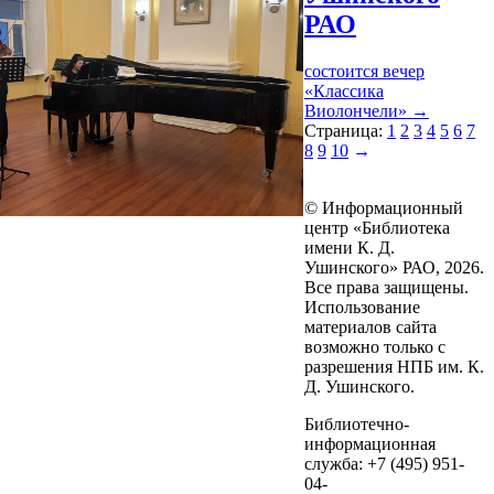
РАО
состоится вечер
«Классика
Виолончели»
→
Страница:
1
2
3
4
5
6
7
8
9
10
→
© Информационный
центр «Библиотека
имени К. Д.
Ушинского» РАО, 2026.
Все права защищены.
Использование
материалов сайта
возможно только с
разрешения НПБ им. К.
Д. Ушинского.
Библиотечно-
информационная
служба: +7 (495) 951-
04-