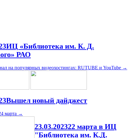
23
ИЦ «Библиотека им. К. Д.
ого» РАО
анал на популярных видеохостингах: RUTUBE и YouTube
→
23
Вышел новый дайджест
24 марта
→
23.03.2023
22 марта в ИЦ
"Библиотека им. К.Д.