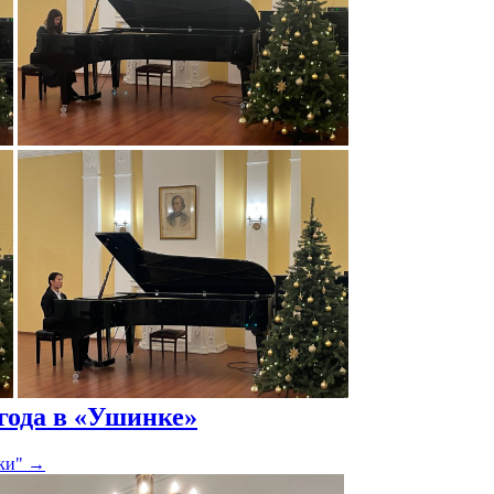
 года в «Ушинке»
ки"
→