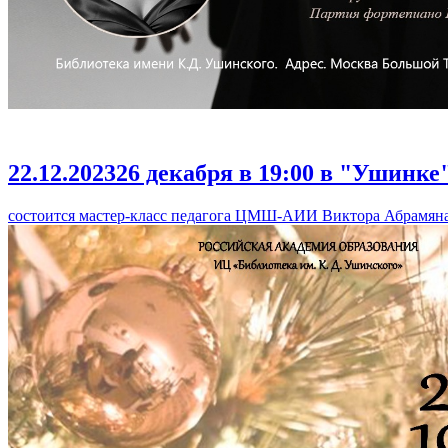
22.12.2023
26 декабря в 19:00 в "Ушинке
состоится мастер-класс педагога ЦМШ-АИИ Виктора Абрамяна