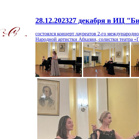
28.12.2023
27 декабря в ИЦ "Б
состоялся концерт лауреатов 2-го международн
Народной артистки Абхазии, солистки театра «