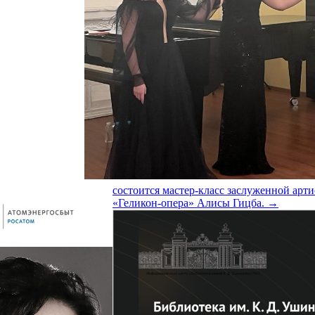
состоится мастер-класс заслуженной арти
«Геликон-опера» Алисы Гицба.
→