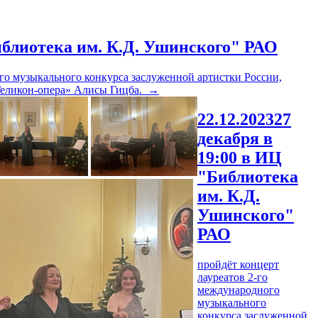
иблиотека им. К.Д. Ушинского" РАО
ого музыкального конкурса заслуженной артистки России,
Геликон-опера» Алисы Гицба.
→
22.12.2023
27
декабря в
19:00 в ИЦ
"Библиотека
им. К.Д.
Ушинского"
РАО
пройдёт концерт
лауреатов 2-го
международного
музыкального
конкурса заслуженной