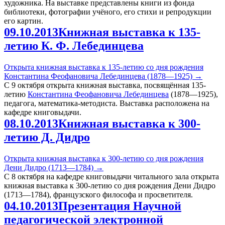
художника. На выставке представлены книги из фонда
библиотеки, фотографии учёного, его стихи и репродукции
его картин.
09.10.2013
Книжная выставка к 135-
летию К. Ф. Лебединцева
Открыта книжная выставка к 135-летию со дня рождения
Константина Феофановича Лебединцева (1878—1925)
→
С 9 октября открыта книжная выставка, посвящённая 135-
летию
Константина Феофановича Лебединцева
(1878—1925),
педагога, математика-методиста. Выставка расположена на
кафедре книговыдачи.
08.10.2013
Книжная выставка к 300-
летию Д. Дидро
Открыта книжная выставка к 300-летию со дня рождения
Дени Дидро (1713—1784)
→
С 8 октября на кафедре книговыдачи читального зала открыта
книжная выставка к 300-летию со дня рождения Дени Дидро
(1713—1784), французского философа и просветителя.
04.10.2013
Презентация Научной
педагогической электронной